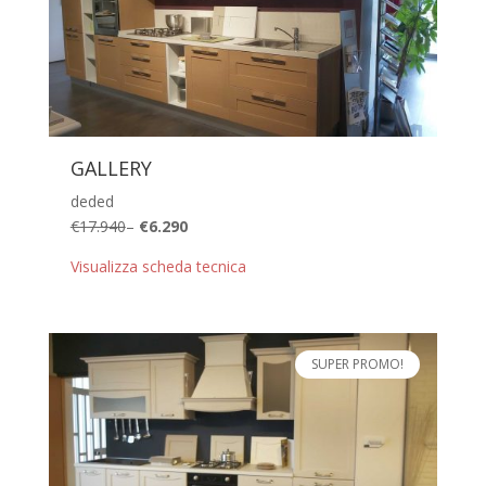
GALLERY
deded
€17.940
–
€6.290
Visualizza scheda tecnica
SUPER PROMO!