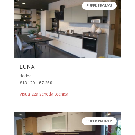
SUPER PROMO!
LUNA
deded
€18.120
–
€7.250
Visualizza scheda tecnica
SUPER PROMO!