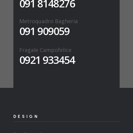
091 8148276
Metroquadro Bagheria
091 909059
Fragale Campofelice
0921 933454
DESIGN