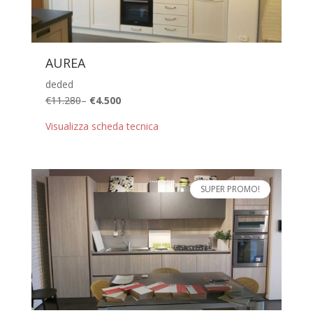
AUREA
deded
€11.280
–
€4.500
Visualizza scheda tecnica
SUPER PROMO!