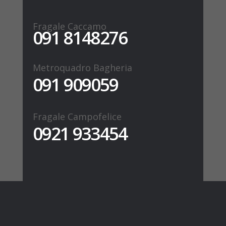
Fragale Caccamo
091 8148276
Metroquadro Bagheria
091 909059
Fragale Campofelice
0921 933454