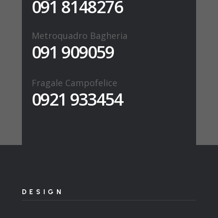
091 8148276
Metroquadro Bagheria
091 909059
Fragale Campofelice
0921 933454
DESIGN