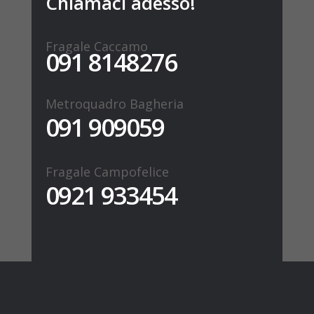
Chiamaci adesso!
Fragale Caccamo
091 8148276
Metroquadro Bagheria
091 909059
Fragale Campofelice
0921 933454